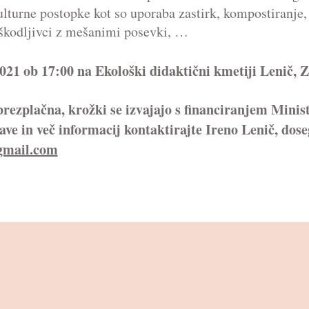
urne postopke kot so uporaba zastirk, kompostiranje, 
n škodljivci z mešanimi posevki, …
2021 ob 17:00 na Ekološki didaktični kmetiji Lenič, 
rezplačna, krožki se izvajajo s financiranjem Minist
jave in več informacij kontaktirajte Ireno Lenič, dos
gmail.com