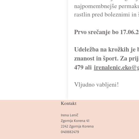
najpomembnejše permakult
rast­lin pred boleznimi i
Prvo srečanje bo 17.06.
Udeležba na krožkih je b
znanost in šport. Za pri
479 ali
irenalenic.eko@
Vljudno vabljeni!
Kontakt
Irena Lenič
Zgornja Korena 41
2242 Zgornja Korena
040882479