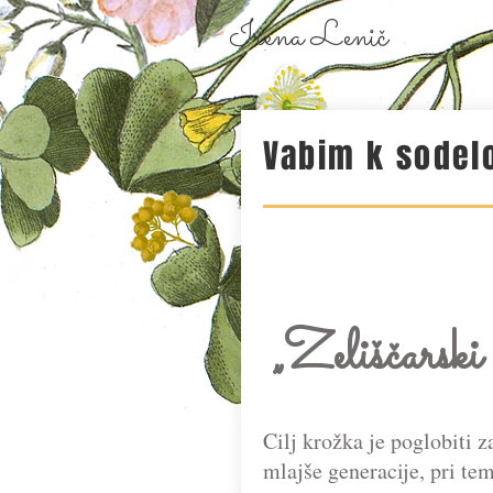
Irena Lenič
Vabim k sodelo
„Zeliščarski 
Cilj krožka je poglobiti 
mlajše generacije, pri te