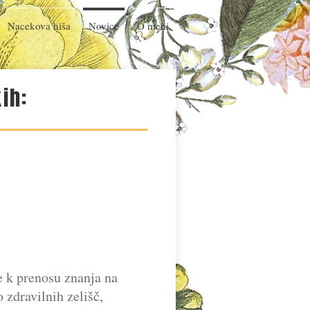
Nacekova hiša
Novice
O meni
ih:
e k prenosu znanja na
 zdravilnih zelišč,