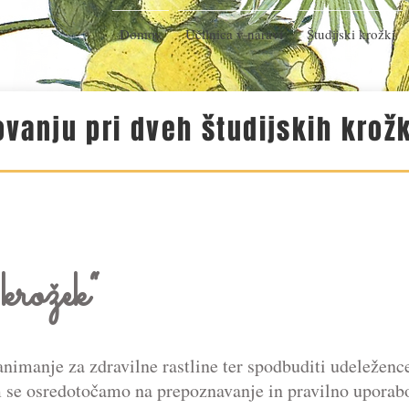
Domov
Učilnica v naravi
Študijski krožki
vanju pri dveh študijskih krožk
krožek“
zanimanje za zdravilne rastline ter spodbuditi udeleženc
m se osredotočamo na prepoznavanje in pravilno uporabo