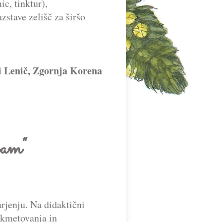
c, tinktur),
zstave zelišč za širšo
ji Lenič, Zgornja Korena
bam“
rjenju. Na didaktični
 kmetovanja in