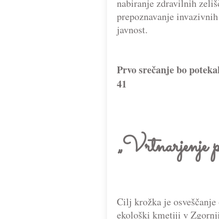
nabiranje zdravilnih zeliš
prepoznavanje invazivnih r
javnost.
Prvo srečanje bo poteka
41
„Vrtnarjenje 
Cilj krožka je osveščanje
ekološki kmetiji v Zgorn